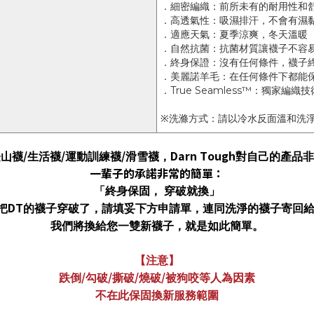
．細密編織：前所未有的耐用性和
．高透氣性：吸濕排汗，不會有濕
．適應天氣：夏季涼爽，冬天溫暖
．自然抗菌：抗菌材質讓襪子不容
．終身保證：沒有任何條件，襪子
．美麗諾羊毛：在任何條件下都能
．True Seamless™：獨家
※洗滌方式：請以冷水反面溫和洗
/
/
/
Darn Tough
登山襪
生活襪
運動訓練襪
滑雪襪，
對自己的產品非
一輩子的承諾非常的簡單：
「終身保固，
穿破就換」
DT
把
的襪子穿破了，請填妥下方申請單，連同洗淨的襪子寄回
我們將換給您一雙新襪子，就是如此簡單。
【注意】
/
/
/
/
跌倒
勾破
撕破
燒破
被狗咬等人為因素
不在此保固換新服務範圍