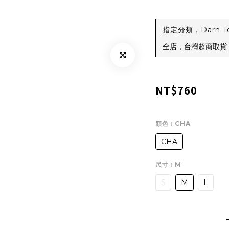
指定分類，Darn T
全店，台灣超商取貨 $
NT$760
顏色
: CHA
CHA
尺寸
: M
S
M
L