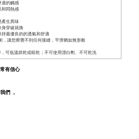
舒適的觸感
黏和悶熱感
易產生異味
終身穿破就換
保持最優良的的透氣和舒適
編織技術，讓您察覺不到任何接縫，平滑猶如無形般
淨，可低溫烘乾或晾乾；不可使用漂白劑、不可乾洗
常有信心
給我們
，