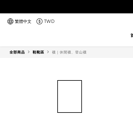
繁體中文
TWD
全部商品
鞋靴區
襪｜休閒襪、登山襪