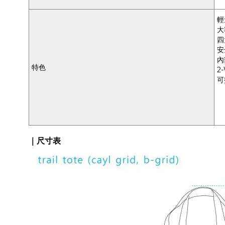
輕
大
四
安
內
特色
2
可
｜尺寸表