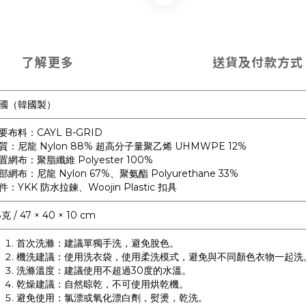
了解更多
送貨及付款方式
國（韓國製）
要布料：CAYL B-GRID
質：尼龍 Nylon 88% 超高分子量聚乙烯 UHMWPE 12%
置網布：聚脂纖維 Polyester 100%
部網布：尼龍 Nylon 67%、聚氨酯 Polyurethane 33%
件：YKK 防水拉鍊、Woojin Plastic 扣具
克 / 47 × 40 × 10 cm
首次洗滌：建議單獨手洗，避免脫色。
機洗建議：使用洗衣袋，使用柔洗模式，避免與不同顏色衣物一起洗
洗滌溫度：建議使用不超過30度的水溫。
乾燥建議：自然晾乾，不可使用烘乾機。
避免使用：氯漂或氧化漂白劑，熨燙，乾洗。