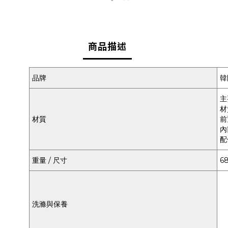
商品描述
品牌
韓
主
材
材質
前
內
配
重量 / 尺寸
68
洗滌與保養