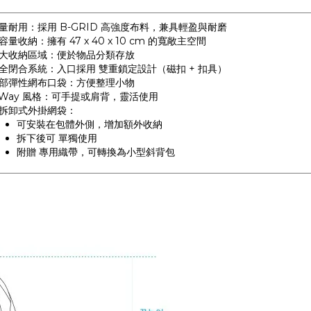
量耐用：採用 B-GRID 高強度布料，兼具輕盈與耐磨
容量收納：擁有 47 x 40 x 10 cm 的寬敞主空間
大收納區域：便於物品分類存放
全閉合系統：入口採用 雙重鎖定設計（磁扣 + 扣具）
部彈性網布口袋：方便整理小物
-Way 風格：可手提或肩背，靈活使用
拆卸式外掛網袋：
可安裝在包體外側，增加額外收納
拆下後可 單獨使用
附贈 專用織帶，可轉換為小型斜背包