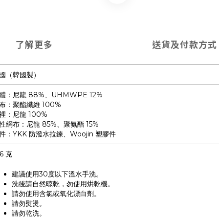
了解更多
送貨及付款方式
國（韓國製）
體：尼龍 88%、UHMWPE 12%
布：聚酯纖維 100%
裡：尼龍 100%
性網布：尼龍 85%、聚氨酯 15%
件：YKK 防潑水拉鍊、Woojin 塑膠件
16 克
建議使用30度以下溫水手洗。
洗後請自然晾乾，勿使用烘乾機。
請勿使用含氯或氧化漂白劑。
請勿熨燙。
請勿乾洗。