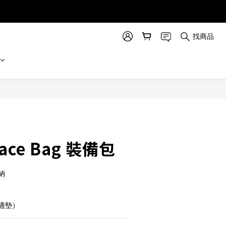
找商品
立即購買
Race Bag 裝備包
納
適墊）