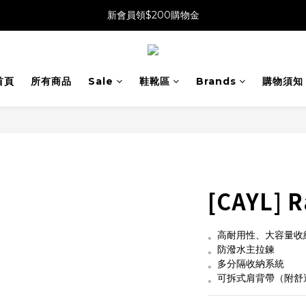
新會員領$200購物金
首頁
所有商品
Sale
鞋靴區
Brands
購物須知
[CAYL] 
。高耐用性、大容量收
。防潑水主拉鍊
。多分隔收納系統
。可拆式肩背帶（附舒