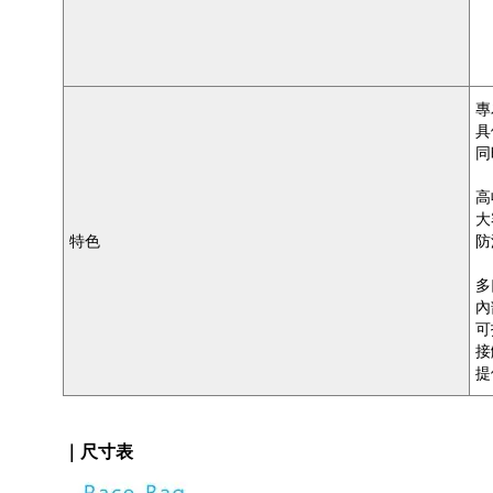
專
具
同
高
大
特色
防
多
內
可
接
提
｜尺寸表