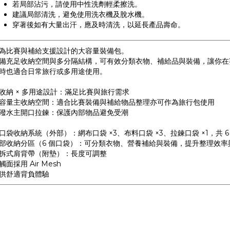
若局部沾污，請使用中性洗劑輕柔擦洗。
建議局部清洗，避免使用洗衣機及脫水機。
穿著後如有大量出汗，應及時清洗，以延長產品壽命。
為比賽與補給支援設計的大容量裝備包。
備充足收納空間與多分隔結構，可有效分類衣物、補給品與裝備，讓你在
時也適合日常旅行或多用途使用。
收納 × 多用途設計：滿足比賽與旅行需求
容量主收納空間：適合比賽裝備與補給物品整理亦可作為旅行包使用
潑水主開口拉鍊：保護內部物品避免受潮
口袋收納系統（外部）：網布口袋 ×3、布料口袋 ×3、拉鍊口袋 ×1，共 
部收納分區（6 個口袋）：可分類衣物、營養補給與裝備，提升整理效率
拆式肩背帶（附墊）：長度可調整
觸面採用 Air Mesh
供舒適背負體驗