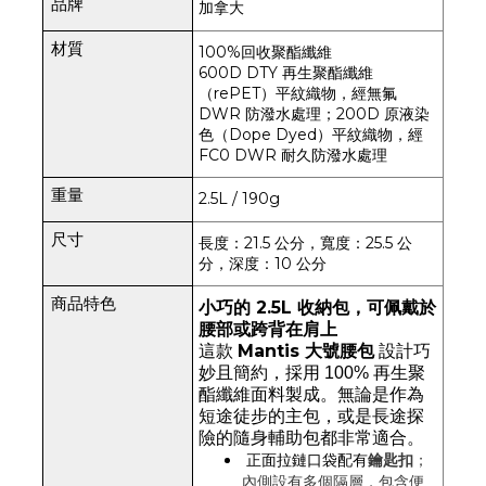
品牌
加拿大
材質
100%回收聚酯纖維
600D DTY 再生聚酯纖維
（rePET）平紋織物，經無氟
DWR 防潑水處理；200D 原液染
色（Dope Dyed）平紋織物，經
FC0 DWR 耐久防潑水處理
重量
2.5L / 190g
尺寸
長度：21.5 公分，寬度：25.5 公
分，深度：10 公分
商品特色
小巧的 2.5L 收納包，可佩戴於
腰部或跨背在肩上
Mantis 大號腰包
這款
設計巧
妙且簡約，採用 100% 再生聚
酯纖維面料製成。無論是作為
短途徒步的主包，或是長途探
險的隨身輔助包都非常適合。
正面拉鏈口袋配有
鑰匙扣
；
內側設有多個隔層，包含便