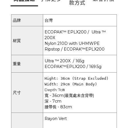
款方式
品牌
台灣
ECOPAK™ EPLX200 / Ultra ™
200X
材質
Nylon 210D with UHMWPE
Ripstop / ECOPAK™EPLX200
Ultra ™ 200X / 165g
重量
ECOPAK™EPLX200 / 169.5g
Hight: 36cm (Strap Excluded)
Width: 29cm (Main Body)
Depth: 7c
m
尺寸
寬 - 36cm(最寬處未含背帶)
深 - 7cm
腰帶長 - 83cm
Rayon Vert