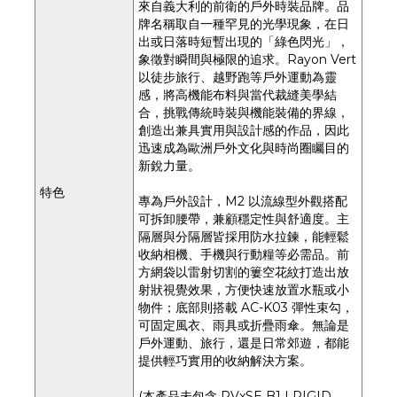
來自義大利的前衛的戶外時裝品牌。品
牌名稱取自一種罕見的光學現象，在日
出或日落時短暫出現的「綠色閃光」，
象徵對瞬間與極限的追求。Rayon Vert
以徒步旅行、越野跑等戶外運動為靈
感，將高機能布料與當代裁縫美學結
合，挑戰傳統時裝與機能裝備的界線，
創造出兼具實用與設計感的作品，因此
迅速成為歐洲戶外文化與時尚圈矚目的
新銳力量。
特色
專為戶外設計，M2 以流線型外觀搭配
可拆卸腰帶，兼顧穩定性與舒適度。主
隔層與分隔層皆採用防水拉鍊，能輕鬆
收納相機、手機與行動糧等必需品。前
方網袋以雷射切割的簍空花紋打造出放
射狀視覺效果，方便快速放置水瓶或小
物件；底部則搭載 AC-K03 彈性束勾，
可固定風衣、雨具或折疊雨傘。無論是
戶外運動、旅行，還是日常郊遊，都能
提供輕巧實用的收納解決方案。
(本產品未包含 RVxSE B1 | RIGID