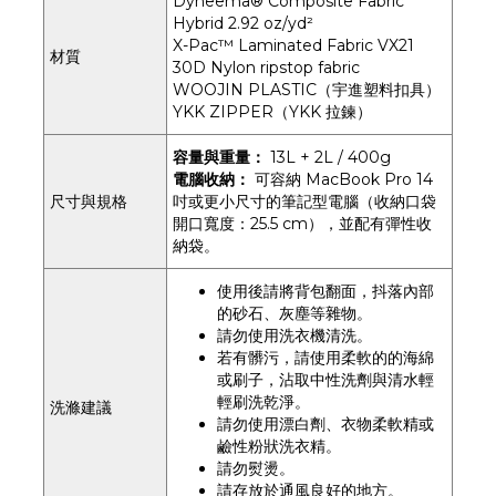
Dyneema® Composite Fabric
Hybrid 2.92 oz/yd²
X-Pac™ Laminated Fabric VX21
材質
30D Nylon ripstop fabric
WOOJIN PLASTIC（宇進塑料扣具）
YKK ZIPPER（YKK 拉鍊）
容量與重量：
13L + 2L / 400g
電腦收納：
可容納 MacBook Pro 14
尺寸與規格
吋或更小尺寸的筆記型電腦（收納口袋
開口寬度：25.5 cm），並配有彈性收
納袋。
使用後請將背包翻面，抖落內部
的砂石、灰塵等雜物。
請勿使用洗衣機清洗。
若有髒污，請使用柔軟的的海綿
或刷子，沾取中性洗劑與清水輕
輕刷洗乾淨。
洗滌建議
請勿使用漂白劑、衣物柔軟精或
鹼性粉狀洗衣精。
請勿熨燙。
請存放於通風良好的地方。