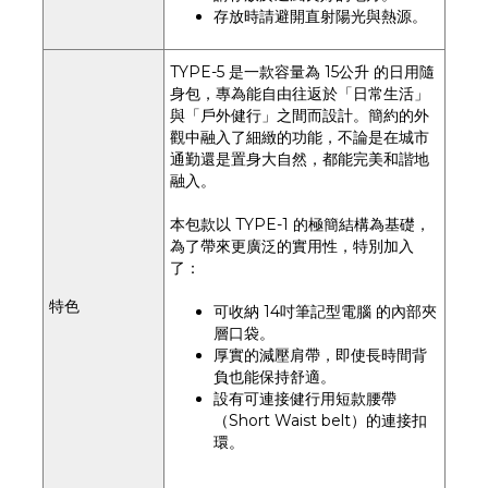
存放時請避開直射陽光與熱源。
TYPE-5 是一款容量為 15公升 的日用隨
身包，專為能自由往返於「日常生活」
與「戶外健行」之間而設計。簡約的外
觀中融入了細緻的功能，不論是在城市
通勤還是置身大自然，都能完美和諧地
融入。
本包款以 TYPE-1 的極簡結構為基礎，
為了帶來更廣泛的實用性，特別加入
了：
特色
可收納 14吋筆記型電腦 的內部夾
層口袋。
厚實的減壓肩帶，即使長時間背
負也能保持舒適。
設有可連接健行用短款腰帶
（Short Waist belt）的連接扣
環。