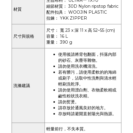
主體布料： ULTRA™ TX70
細節材質： 30D Nylon ripstop fabric
材質
配件扣具： WOOJIN PLASTIC
拉鍊： YKK ZIPPER
尺寸： 寬 23 x 深 11 x 高 52~55 (cm)
尺寸與規格
容量： 16 L
重量： 390 g
使用後請將背包翻面，抖落內部
的砂石、灰塵等雜物。
請勿使用洗衣機清洗。
若有髒污，請使用柔軟的的海綿
或刷子，沾取中性洗劑與清水輕
輕刷洗乾淨。
洗滌建議
請勿使用漂白劑、衣物柔軟精或
鹼性粉狀洗衣精。
請勿熨燙。
請存放於通風良好的地方。
存放時請避開直射陽光與熱源。
輕量前行，不失本質。