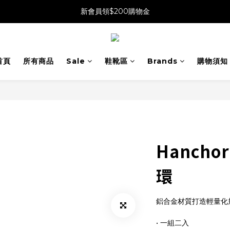
新會員領$200購物金
首頁
所有商品
Sale
鞋靴區
Brands
購物須知
Hanch
環
鋁合金材質打造輕量化
• 一組二入