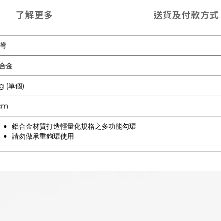
了解更多
送貨及付款方式
灣
合金
3g (單個)
cm
鋁合金材質打造輕量化規格之多功能勾環
請勿做承重鉤環使用