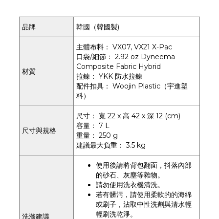
品牌
韓國（韓國製)
主體布料： VX07, VX21 X-Pac
口袋/細節： 2.92 oz Dyneema
Composite Fabric Hybrid
材質
拉鍊： YKK 防水拉鍊
配件扣具： Woojin Plastic（宇進塑
料）
尺寸： 寬 22 x 高 42 x 深 12 (cm)
容量： 7 L
尺寸與規格
重量： 250 g
建議最大負重： 3.5 kg
使用後請將背包翻面，抖落內部
的砂石、灰塵等雜物。
請勿使用洗衣機清洗。
若有髒污，請使用柔軟的的海綿
或刷子，沾取中性洗劑與清水輕
輕刷洗乾淨。
洗滌建議