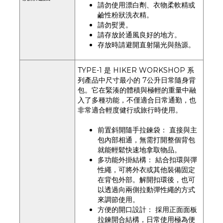
請勿使用漂白劑、衣物柔軟精或
鹼性粉狀洗衣精。
請勿熨燙。
請存放於通風良好的地方。
存放時請避開直射陽光與熱源。
TYPE-1 是 HIKER WORKSHOP 系
列產品中尺寸最小的 7公升日常隨身背
包。它在緊湊的體積與極輕的重量中融
入了多種功能，不僅適合日常通勤，也
非常適合輕度健行或旅行時使用。
前置斜開隨手拉鍊袋： 直接與主
包內部相通，無需打開整個背包
就能輕鬆快速地拿取物品。
多功能外掛結構： 結合扣環與彈
性繩，可將外衣或其他裝備固定
在背包外部。解開扣環後，也可
以透過向兩側拉動彈性繩的方式
來調節使用。
方便的開口設計： 採用正面面板
拉鍊開合結構，日常使用極為便