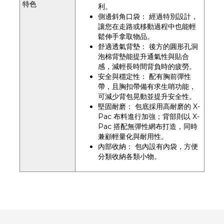
特色
利。
側邊斜角口袋： 經過特別設計，
讓您在走路或移動過程中也能輕
鬆伸手拿取物品。
舒適透氣背墊： 後方的圓形孔洞
泡棉背墊能提升通氣性與貼合
感，減輕長時間背負時的疲勞。
安全與穩定性： 配有胸前彈性
帶，且胸扣帶備有求生哨功能，
可減少背包晃動並提升安全性。
堅固耐磨： 包底採用高耐磨的 X-
Pac 布料進行加強；背部則以 X-
Pac 搭配無彈性網布打造，同時
兼顧輕量化與耐用性。
內部收納： 包內設有內袋，方便
分類收納各類小物。